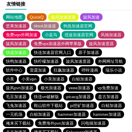
友情链接
网站地图
QuickQ
旋风加速度器
旋风加速
坚果加速器
tiktok加速器
狗急加速器官网
免费vqn外网加速
小蓝鸟
优途加速器官网
风驰加速器
旋风加速器
免费vps加速器外网苹果版
旋风加速度器
快连加速器
快连加速器官网入口
原子加速器
快鸭加速器
快柠檬加速器
旋风加速度器
外网网址导航
软件中心
雷霆加速
狂飙加速器
哔咔漫画
瑞乐小说
小美
小美vpn
小美加速器
白鲸加速器
旋风pvn加速器
极光加速器
veee加速器
vp免费加速
毛豆加速器
快连vn破解版
picacg加速器
盘古加速器
飞兔加速器
鞍山软件下载站
pi挖矿加速器
白鲸加速器
一元机场
白鲸加速器
hammer加速器
hammer加速器
俺来买下载站
免费海外pvn加速器
闪电猫加速器