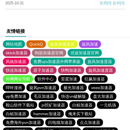
2025-10-31
支持
[0]
反对
[0]
友情链接
网站地图
QuickQ
旋风加速度器
旋风加速
tiktok加速器
狗急加速器官网
优途加速器官网
风驰加速器
免费vps加速器外网苹果版
旋风加速度器
快连加速器
原子加速器
快鸭加速器
旋风加速度器
外网网址导航
软件中心
雷霆加速
狂飙加速器
哔咔漫画
旋风pvn加速器
极光加速器
veee加速器
vp免费加速
毛豆加速器
快连vn破解版
盘古加速器
鞍山软件下载站
pi挖矿加速器
白鲸加速器
一元机场
白鲸加速器
hammer加速器
俺来买下载站
免费海外pvn加速器
闪电猫加速器
点点加速器