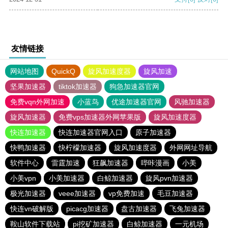
友情链接
网站地图
QuickQ
旋风加速度器
旋风加速
坚果加速器
tiktok加速器
狗急加速器官网
免费vqn外网加速
小蓝鸟
优途加速器官网
风驰加速器
旋风加速器
免费vps加速器外网苹果版
旋风加速度器
快连加速器
快连加速器官网入口
原子加速器
快鸭加速器
快柠檬加速器
旋风加速度器
外网网址导航
软件中心
雷霆加速
狂飙加速器
哔咔漫画
小美
小美vpn
小美加速器
白鲸加速器
旋风pvn加速器
极光加速器
veee加速器
vp免费加速
毛豆加速器
快连vn破解版
picacg加速器
盘古加速器
飞兔加速器
鞍山软件下载站
pi挖矿加速器
白鲸加速器
一元机场