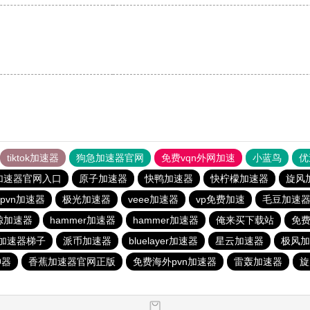
tiktok加速器
狗急加速器官网
免费vqn外网加速
小蓝鸟
优
加速器官网入口
原子加速器
快鸭加速器
快柠檬加速器
旋风
pvn加速器
极光加速器
veee加速器
vp免费加速
毛豆加速
鲸加速器
hammer加速器
hammer加速器
俺来买下载站
免费
tok加速器梯子
派币加速器
bluelayer加速器
星云加速器
极风加
神器
香蕉加速器官网正版
免费海外pvn加速器
雷轰加速器
旋