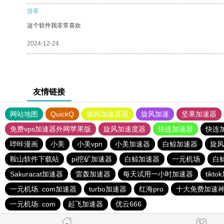
游客
这个软件我非常喜欢
2024-12-24
友情链接
网站地图
QuickQ
旋风加速度器
旋风加速
坚果加速器
免费vps加速器外网苹果版
旋风加速度器
快连加速器
快连
哔咔漫画
小美
小美vpn
小美加速器
白鲸加速器
旋风
鞍山软件下载站
pi挖矿加速器
白鲸加速器
一元机场
白
Sakuracat加速器
雷轰加速器
每天试用一小时加速器
tik
一元机场. com加速器
turbo加速器
红海pro
十大免费加速
一元机场. com
起飞加速器
优云666