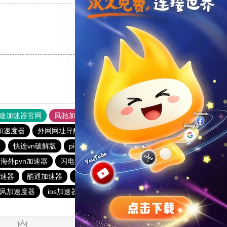
支持
[0]
反对
[0]
途加速器官网
风驰加速器
旋风加速器
加速度器
外网网址导航
软件中心
雷霆加速
狂飙加速器
器
快连vn破解版
picacg加速器
盘古加速器
飞兔加速器
海外pvn加速器
闪电猫加速器
点点加速器
俺来买下载站
速器
酷通加速器
快橙加速器
19515.com
西柚加速器
风加速度器
ios加速器
一元机场
蜜蜂加速器