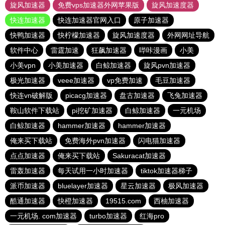
旋风加速器
免费vps加速器外网苹果版
旋风加速度器
快连加速器
快连加速器官网入口
原子加速器
快鸭加速器
快柠檬加速器
旋风加速度器
外网网址导航
软件中心
雷霆加速
狂飙加速器
哔咔漫画
小美
小美vpn
小美加速器
白鲸加速器
旋风pvn加速器
极光加速器
veee加速器
vp免费加速
毛豆加速器
快连vn破解版
picacg加速器
盘古加速器
飞兔加速器
鞍山软件下载站
pi挖矿加速器
白鲸加速器
一元机场
白鲸加速器
hammer加速器
hammer加速器
俺来买下载站
免费海外pvn加速器
闪电猫加速器
点点加速器
俺来买下载站
Sakuracat加速器
雷轰加速器
每天试用一小时加速器
tiktok加速器梯子
派币加速器
bluelayer加速器
星云加速器
极风加速器
酷通加速器
快橙加速器
19515.com
西柚加速器
一元机场. com加速器
turbo加速器
红海pro