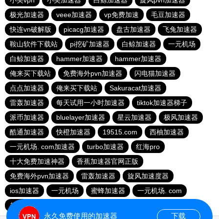
小美vpn
小美加速器
白鲸加速器
旋风pvn加速器
极光加速器
veee加速器
vp免费加速
毛豆加速器
快连vn破解版
picacg加速器
盘古加速器
飞兔加速器
鞍山软件下载站
pi挖矿加速器
白鲸加速器
一元机场
白鲸加速器
hammer加速器
hammer加速器
俺来买下载站
免费海外pvn加速器
闪电猫加速器
点点加速器
俺来买下载站
Sakuracat加速器
雷轰加速器
每天试用一小时加速器
tiktok加速器梯子
派币加速器
bluelayer加速器
星云加速器
极风加速器
酷通加速器
快橙加速器
19515.com
西柚加速器
一元机场. com加速器
turbo加速器
红海pro
十大免费加速神器
香蕉加速器官网正版
免费海外pvn加速器
雷轰加速器
旋风加速度器
ios加速器
一元机场
蜜蜂加速器
一元机场. com
起飞加速器
优云666
永久免费使用的加速器
下载