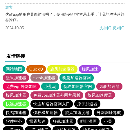
游客
这款app的用户界面简洁明了，使用起来非常容易上手，让我能够快速熟
悉操作。
2024-10-05
支持
[0]
反对
[0]
友情链接
网站地图
QuickQ
旋风加速度器
旋风加速
坚果加速器
tiktok加速器
狗急加速器官网
免费vqn外网加速
小蓝鸟
优途加速器官网
风驰加速器
旋风加速器
免费vps加速器外网苹果版
旋风加速度器
快连加速器
快连加速器官网入口
原子加速器
快鸭加速器
快柠檬加速器
旋风加速度器
外网网址导航
软件中心
雷霆加速
狂飙加速器
哔咔漫画
小美