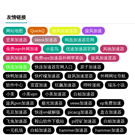
友情链接
网站地图
QuickQ
旋风加速度器
旋风加速
坚果加速器
tiktok加速器
狗急加速器官网
免费vqn外网加速
小蓝鸟
优途加速器官网
风驰加速器
旋风加速器
免费vps加速器外网苹果版
旋风加速度器
快连加速器
快连加速器官网入口
原子加速器
快鸭加速器
快柠檬加速器
旋风加速度器
外网网址导航
软件中心
雷霆加速
狂飙加速器
哔咔漫画
瑞乐小说
小美
小美vpn
小美加速器
白鲸加速器
旋风pvn加速器
极光加速器
veee加速器
vp免费加速
毛豆加速器
快连vn破解版
picacg加速器
盘古加速器
飞兔加速器
鞍山软件下载站
pi挖矿加速器
白鲸加速器
一元机场
白鲸加速器
hammer加速器
hammer加速器