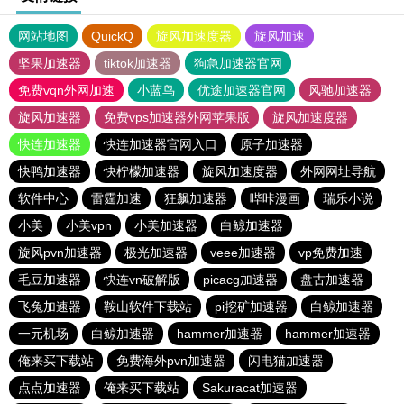
网站地图
QuickQ
旋风加速度器
旋风加速
坚果加速器
tiktok加速器
狗急加速器官网
免费vqn外网加速
小蓝鸟
优途加速器官网
风驰加速器
旋风加速器
免费vps加速器外网苹果版
旋风加速度器
快连加速器
快连加速器官网入口
原子加速器
快鸭加速器
快柠檬加速器
旋风加速度器
外网网址导航
软件中心
雷霆加速
狂飙加速器
哔咔漫画
瑞乐小说
小美
小美vpn
小美加速器
白鲸加速器
旋风pvn加速器
极光加速器
veee加速器
vp免费加速
毛豆加速器
快连vn破解版
picacg加速器
盘古加速器
飞兔加速器
鞍山软件下载站
pi挖矿加速器
白鲸加速器
一元机场
白鲸加速器
hammer加速器
hammer加速器
俺来买下载站
免费海外pvn加速器
闪电猫加速器
点点加速器
俺来买下载站
Sakuracat加速器