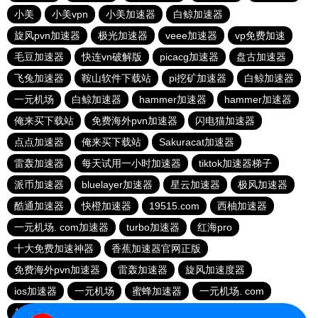
小美
小美vpn
小美加速器
白鲸加速器
旋风pvn加速器
极光加速器
veee加速器
vp免费加速
毛豆加速器
快连vn破解版
picacg加速器
盘古加速器
飞兔加速器
鞍山软件下载站
pi挖矿加速器
白鲸加速器
一元机场
白鲸加速器
hammer加速器
hammer加速器
俺来买下载站
免费海外pvn加速器
闪电猫加速器
点点加速器
俺来买下载站
Sakuracat加速器
雷轰加速器
每天试用一小时加速器
tiktok加速器梯子
派币加速器
bluelayer加速器
星云加速器
极风加速器
酷通加速器
快橙加速器
19515.com
西柚加速器
一元机场. com加速器
turbo加速器
红海pro
十大免费加速神器
香蕉加速器官网正版
免费海外pvn加速器
雷轰加速器
旋风加速度器
ios加速器
一元机场
蜜蜂加速器
一元机场. com
起飞加速器
优云666