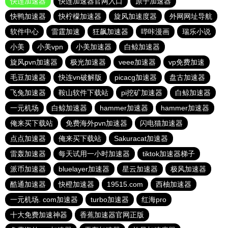
快连加速器
快连加速器官网入口
原子加速器
快鸭加速器
快柠檬加速器
旋风加速度器
外网网址导航
软件中心
雷霆加速
狂飙加速器
哔咔漫画
瑞乐小说
小美
小美vpn
小美加速器
白鲸加速器
旋风pvn加速器
极光加速器
veee加速器
vp免费加速
毛豆加速器
快连vn破解版
picacg加速器
盘古加速器
飞兔加速器
鞍山软件下载站
pi挖矿加速器
白鲸加速器
一元机场
白鲸加速器
hammer加速器
hammer加速器
俺来买下载站
免费海外pvn加速器
闪电猫加速器
点点加速器
俺来买下载站
Sakuracat加速器
雷轰加速器
每天试用一小时加速器
tiktok加速器梯子
派币加速器
bluelayer加速器
星云加速器
极风加速器
酷通加速器
快橙加速器
19515.com
西柚加速器
一元机场. com加速器
turbo加速器
红海pro
十大免费加速神器
香蕉加速器官网正版