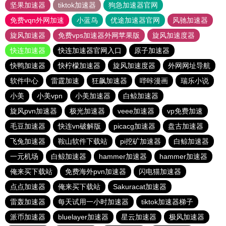
坚果加速器
tiktok加速器
狗急加速器官网
免费vqn外网加速
小蓝鸟
优途加速器官网
风驰加速器
旋风加速器
免费vps加速器外网苹果版
旋风加速度器
快连加速器
快连加速器官网入口
原子加速器
快鸭加速器
快柠檬加速器
旋风加速度器
外网网址导航
软件中心
雷霆加速
狂飙加速器
哔咔漫画
瑞乐小说
小美
小美vpn
小美加速器
白鲸加速器
旋风pvn加速器
极光加速器
veee加速器
vp免费加速
毛豆加速器
快连vn破解版
picacg加速器
盘古加速器
飞兔加速器
鞍山软件下载站
pi挖矿加速器
白鲸加速器
一元机场
白鲸加速器
hammer加速器
hammer加速器
俺来买下载站
免费海外pvn加速器
闪电猫加速器
点点加速器
俺来买下载站
Sakuracat加速器
雷轰加速器
每天试用一小时加速器
tiktok加速器梯子
派币加速器
bluelayer加速器
星云加速器
极风加速器