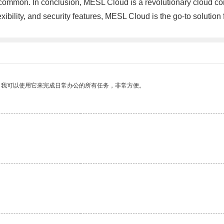
ommon. In conclusion, MESL Cloud is a revolutionary cloud comp
xibility, and security features, MESL Cloud is the go-to solution
。我可以使用它来完成日常办公的所有任务，非常方便。