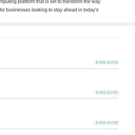
uting platform that is set to transform the way
 for businesses looking to stay ahead in today's
支持
[0]
反对
[0]
支持
[0]
反对
[0]
支持
[0]
反对
[0]