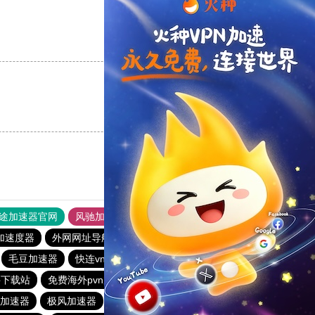
支持
[0]
反对
[0]
支持
[0]
反对
[0]
途加速器官网
风驰加速器
旋风加速器
加速度器
外网网址导航
软件中心
雷霆加速
狂飙加速器
毛豆加速器
快连vn破解版
picacg加速器
盘古加速器
买下载站
免费海外pvn加速器
闪电猫加速器
点点加速器
加速器
极风加速器
酷通加速器
快橙加速器
19515.com