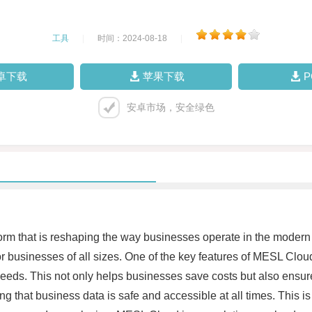
工具
|
时间：2024-08-18
|
卓下载
苹果下载
安卓市场，安全绿色
 that is reshaping the way businesses operate in the modern e
 businesses of all sizes. One of the key features of MESL Cloud is
needs. This not only helps businesses save costs but also ensur
ring that business data is safe and accessible at all times. This i