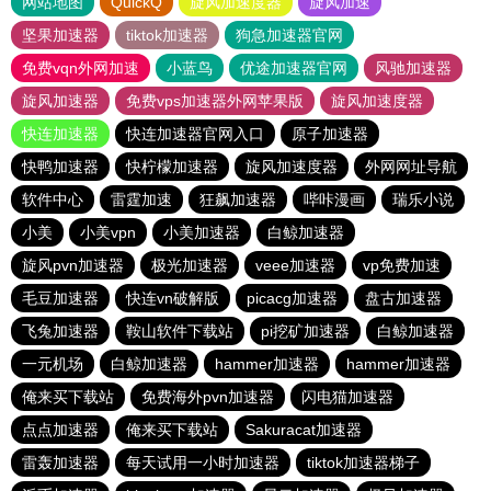
网站地图
QuickQ
旋风加速度器
旋风加速
坚果加速器
tiktok加速器
狗急加速器官网
免费vqn外网加速
小蓝鸟
优途加速器官网
风驰加速器
旋风加速器
免费vps加速器外网苹果版
旋风加速度器
快连加速器
快连加速器官网入口
原子加速器
快鸭加速器
快柠檬加速器
旋风加速度器
外网网址导航
软件中心
雷霆加速
狂飙加速器
哔咔漫画
瑞乐小说
小美
小美vpn
小美加速器
白鲸加速器
旋风pvn加速器
极光加速器
veee加速器
vp免费加速
毛豆加速器
快连vn破解版
picacg加速器
盘古加速器
飞兔加速器
鞍山软件下载站
pi挖矿加速器
白鲸加速器
一元机场
白鲸加速器
hammer加速器
hammer加速器
俺来买下载站
免费海外pvn加速器
闪电猫加速器
点点加速器
俺来买下载站
Sakuracat加速器
雷轰加速器
每天试用一小时加速器
tiktok加速器梯子