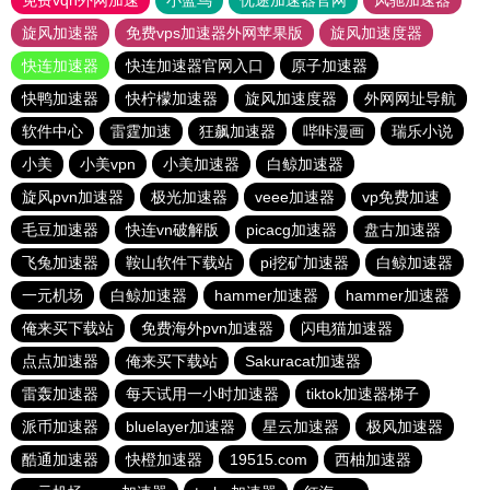
免费vqn外网加速
小蓝鸟
优途加速器官网
风驰加速器
旋风加速器
免费vps加速器外网苹果版
旋风加速度器
快连加速器
快连加速器官网入口
原子加速器
快鸭加速器
快柠檬加速器
旋风加速度器
外网网址导航
软件中心
雷霆加速
狂飙加速器
哔咔漫画
瑞乐小说
小美
小美vpn
小美加速器
白鲸加速器
旋风pvn加速器
极光加速器
veee加速器
vp免费加速
毛豆加速器
快连vn破解版
picacg加速器
盘古加速器
飞兔加速器
鞍山软件下载站
pi挖矿加速器
白鲸加速器
一元机场
白鲸加速器
hammer加速器
hammer加速器
俺来买下载站
免费海外pvn加速器
闪电猫加速器
点点加速器
俺来买下载站
Sakuracat加速器
雷轰加速器
每天试用一小时加速器
tiktok加速器梯子
派币加速器
bluelayer加速器
星云加速器
极风加速器
酷通加速器
快橙加速器
19515.com
西柚加速器