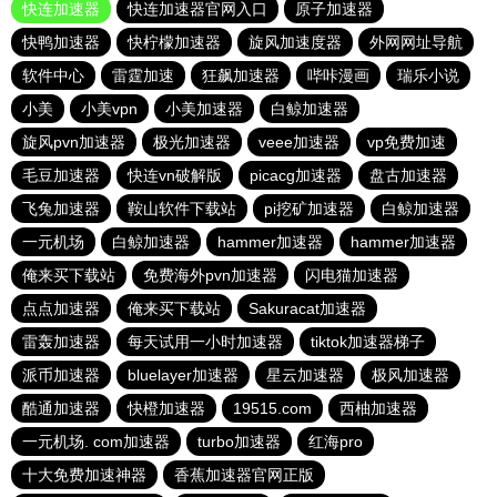
快连加速器
快连加速器官网入口
原子加速器
快鸭加速器
快柠檬加速器
旋风加速度器
外网网址导航
软件中心
雷霆加速
狂飙加速器
哔咔漫画
瑞乐小说
小美
小美vpn
小美加速器
白鲸加速器
旋风pvn加速器
极光加速器
veee加速器
vp免费加速
毛豆加速器
快连vn破解版
picacg加速器
盘古加速器
飞兔加速器
鞍山软件下载站
pi挖矿加速器
白鲸加速器
一元机场
白鲸加速器
hammer加速器
hammer加速器
俺来买下载站
免费海外pvn加速器
闪电猫加速器
点点加速器
俺来买下载站
Sakuracat加速器
雷轰加速器
每天试用一小时加速器
tiktok加速器梯子
派币加速器
bluelayer加速器
星云加速器
极风加速器
酷通加速器
快橙加速器
19515.com
西柚加速器
一元机场. com加速器
turbo加速器
红海pro
十大免费加速神器
香蕉加速器官网正版