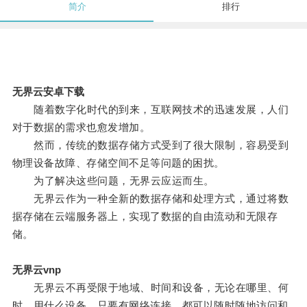
简介
排行
无界云安卓下载
随着数字化时代的到来，互联网技术的迅速发展，人们
对于数据的需求也愈发增加。
然而，传统的数据存储方式受到了很大限制，容易受到
物理设备故障、存储空间不足等问题的困扰。
为了解决这些问题，无界云应运而生。
无界云作为一种全新的数据存储和处理方式，通过将数
据存储在云端服务器上，实现了数据的自由流动和无限存
储。
无界云vnp
无界云不再受限于地域、时间和设备，无论在哪里、何
时、用什么设备，只要有网络连接，都可以随时随地访问和