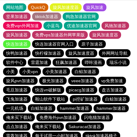
网站地图
QuickQ
旋风加速度器
旋风加速
坚果加速器
tiktok加速器
狗急加速器官网
免费vqn外网加速
小蓝鸟
优途加速器官网
风驰加速器
旋风加速器
免费vps加速器外网苹果版
旋风加速度器
快连加速器
快连加速器官网入口
原子加速器
快鸭加速器
快柠檬加速器
旋风加速度器
外网网址导航
软件中心
雷霆加速
狂飙加速器
哔咔漫画
瑞乐小说
小美
小美vpn
小美加速器
白鲸加速器
旋风pvn加速器
极光加速器
veee加速器
vp免费加速
毛豆加速器
快连vn破解版
picacg加速器
盘古加速器
飞兔加速器
鞍山软件下载站
pi挖矿加速器
白鲸加速器
一元机场
白鲸加速器
hammer加速器
hammer加速器
俺来买下载站
免费海外pvn加速器
闪电猫加速器
点点加速器
俺来买下载站
Sakuracat加速器
雷轰加速器
每天试用一小时加速器
tiktok加速器梯子