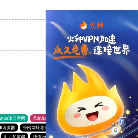
支持
[0]
反对
[0]
支持
[0]
反对
[0]
支持
[0]
反对
[0]
途加速器官网
风驰加速器
旋风加速器
加速度器
外网网址导航
软件中心
雷霆加速
狂飙加速器
毛豆加速器
快连vn破解版
picacg加速器
盘古加速器