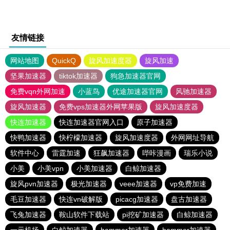
友情链接
网站地图
QuickQ
旋风加速度器
旋风加速
坚果加速器
tiktok加速器
狗急加速器官网
免费vqn外网加速
小蓝鸟
优途加速器官网
风驰加速器
旋风加速器
免费vps加速器外网苹果版
旋风加速度器
快连加速器
快连加速器官网入口
原子加速器
快鸭加速器
快柠檬加速器
旋风加速度器
外网网址导航
软件中心
雷霆加速
狂飙加速器
哔咔漫画
瑞乐小说
小美
小美vpn
小美加速器
白鲸加速器
旋风pvn加速器
极光加速器
veee加速器
vp免费加速
毛豆加速器
快连vn破解版
picacg加速器
盘古加速器
飞兔加速器
鞍山软件下载站
pi挖矿加速器
白鲸加速器