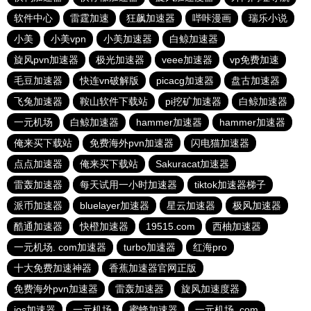
软件中心
雷霆加速
狂飙加速器
哔咔漫画
瑞乐小说
小美
小美vpn
小美加速器
白鲸加速器
旋风pvn加速器
极光加速器
veee加速器
vp免费加速
毛豆加速器
快连vn破解版
picacg加速器
盘古加速器
飞兔加速器
鞍山软件下载站
pi挖矿加速器
白鲸加速器
一元机场
白鲸加速器
hammer加速器
hammer加速器
俺来买下载站
免费海外pvn加速器
闪电猫加速器
点点加速器
俺来买下载站
Sakuracat加速器
雷轰加速器
每天试用一小时加速器
tiktok加速器梯子
派币加速器
bluelayer加速器
星云加速器
极风加速器
酷通加速器
快橙加速器
19515.com
西柚加速器
一元机场. com加速器
turbo加速器
红海pro
十大免费加速神器
香蕉加速器官网正版
免费海外pvn加速器
雷轰加速器
旋风加速度器
ios加速器
一元机场
蜜蜂加速器
一元机场. com